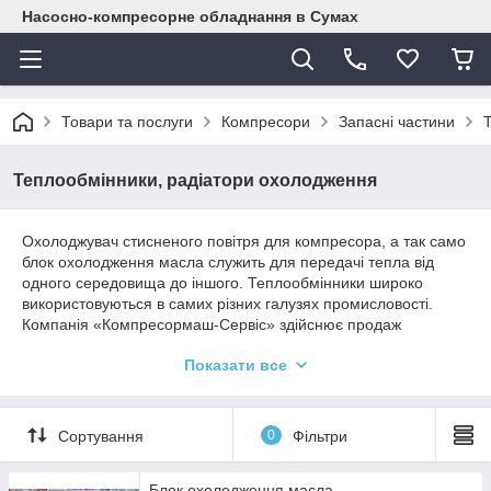
Насосно-компресорне обладнання в Сумах
Товари та послуги
Компресори
Запасні частини
Теплообмінники, радіатори охолодження
Охолоджувач стисненого повітря для компресора, а так само
блок охолодження масла служить для передачі тепла від
одного середовища до іншого. Теплообмінники широко
використовуються в самих різних галузях промисловості.
Компанія «Компресормаш-Сервіс» здійснює продаж
різноманітного теплообмінного обладнання за доступними
Показати все
цінами. У нас Ви вигідно можете придбати охолоджувач
повітря для компресора!
Сортування
0
Фільтри
Блок охолодження масла