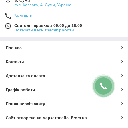
спіральні;
м. Суми
вул. Ковпака, 4, Суми, Україна
опалювальні радіатори і прилади;
Контакти
рідинно-масляні теплообмінники;
Крім того, що ми пропонуємо купити радіатори в Сумах, ми
Сьогодні працює з 09:00 до 18:00
також проводимо ремонт вийшли з ладу теплообмінників.
Показати весь графік роботи
Також ви можете замовити у нас реставрацію старих
приладів або необхідні доопрацювання заводського
обладнання.
Про нас
Купуючи охолоджувач повітря для компресора або іншого
обладнання ви можете самостійно забрати його зі складу в
Контакти
Сумах або замовити доставку по Україні.
Доставка та оплата
Графік роботи
Повна версія сайту
Сайт створено на маркетплейсі
Prom.ua