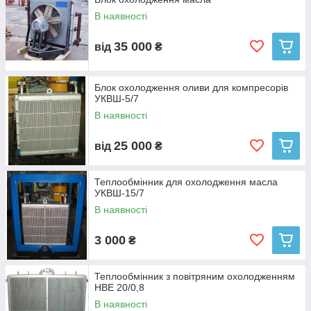
В наявності
35 000
від
₴
Блок охолодження оливи для компресорів
УКВШ-5/7
В наявності
25 000
від
₴
Теплообмінник для охолодження масла
УКВШ-15/7
В наявності
3 000
₴
Застосування охолоджуючих
теплообмінників
Теплообмінник з повітряним охолодженням
НВЕ 20/0,8
Теплообмінники з повітряним охолодженням, які ми
В наявності