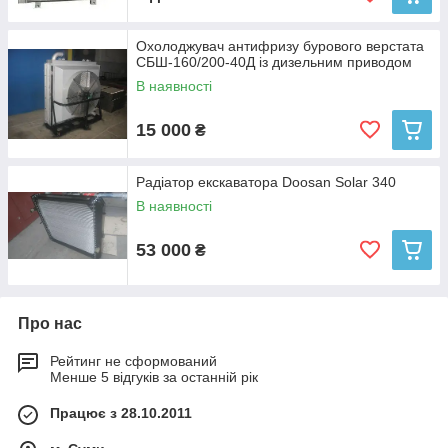
Охолоджувач антифризу бурового верстата
СБШ-160/200-40Д із дизельним приводом
В наявності
15 000
₴
Продаж повітряних теплообмінників:
Радіатор екскаватора Doosan Solar 340
―
Теплообмінник для охолодження повітря;
― Теплообмінник для охолодження масла;
В наявності
― Охолоджувач масла для компресора;
― Охолоджувач стисненого повітря для компресора;
53 000
₴
А так само теплообмінне обладнання:
трубні (кожухотрубні) з гладкими, оребристими, U-
подібними трубами;
Про нас
«труба в трубі»;
Рейтинг не сформований
змієвикові;
Менше 5 відгуків за останній рік
пластинчато-ребристі;
Працює з 28.10.2011
пластинчасті;