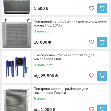
пропонуємо, відрізняються надійністю, високою якістю і
чудовими експлуатаційними характеристиками. Ми
1 500
₴
реалізуємо тільки якісний охолоджувач повітря для
компресора.
Повітряний теплообмінник для охолодження
Наприклад, блок охолодження оливи для компресорів або
масла НВЕ 10/0,7
охолоджувачі стисненого повітря для компресорів можуть
В наявності
бути використані в самих різних сферах виробництва:
хімічній, нафтовій, нафтохімічній, газовій;
10 000
₴
компресорне обладнання;
автомобілебудування;
Охолоджувач стисненого повітря для
тракторобудування;
компресора OMI
В наявності
залізнична техніка.
25 500
від
₴
Повітряно-масляні радіатори для
компресора Ремеза
В наявності
1 000
від
₴