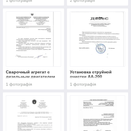
1 фотографія
2 фотографії
воздуха
Сварочный агрегат с
Установка струйной
дизельным двигателем
очистки АА-200
АДД
1 фотографія
1 фотографія