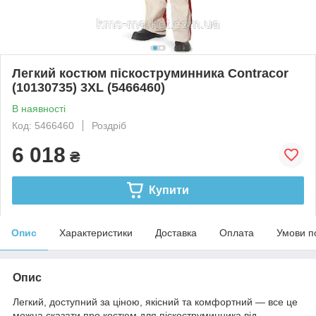
Легкий костюм піскоструминника Contracor
(10130735) 3XL (5466460)
В наявності
Код: 5466460
Роздріб
6 018
₴
Купити
Опис
Характеристики
Доставка
Оплата
Умови п
Опис
Легкий, доступний за ціною, якісний та комфортний — все це
можна сказати про костюм для піскоструминника від