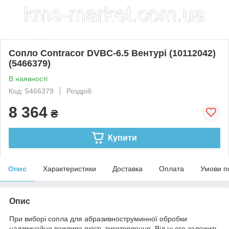
Сопло Contracor DVBC-6.5 Вентурі (10112042)
(5466379)
В наявності
Код: 5466379
Роздріб
8 364
₴
Купити
Опис
Характеристики
Доставка
Оплата
Умови п
Опис
При виборі сопла для абразивноструминної обробки
надзвичайно важлива якість виготовлення. Від цього залежить