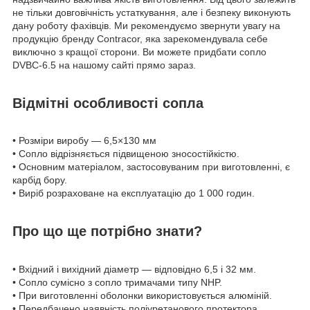
не тільки довговічність устаткування, але і безпеку виконують
дану роботу фахівців. Ми рекомендуємо звернути увагу на
продукцію бренду Contracor, яка зарекомендувала себе
виключно з кращої сторони. Ви можете придбати сопло
DVBC-6.5 на нашому сайті прямо зараз.
Відмітні особливості сопла
• Розміри виробу — 6,5×130 мм
• Сопло відрізняється підвищеною зносостійкістю.
• Основним матеріалом, застосовуваним при виготовленні, є
карбід бору.
• Виріб розраховане на експлуатацію до 1 000 годин.
Про що ще потрібно знати?
• Вхідний і вихідний діаметр — відповідно 6,5 і 32 мм.
• Сопло сумісно з сопло тримачами типу NHP.
• При виготовленні оболонки використовується алюміній.
• Передбачено наявність поліуретанового протектора.