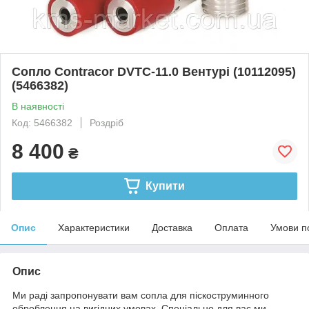
Сопло Contracor DVTC-11.0 Вентурі (10112095)
(5466382)
В наявності
Код: 5466382
Роздріб
8 400
₴
Купити
Опис
Характеристики
Доставка
Оплата
Умови п
Опис
Ми раді запропонувати вам сопла для піскоструминного
оброблення на вигідних умовах. Спеціально для вас ми