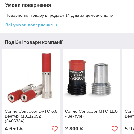
Умови повернення
Повернення товару впродовж 14 днів за домовленістю
Всі умови повернення
Подібні товари компанії
Сопло Contracor DVTC-6.5
Сопло Contracor MTC-11.0
Сопл
Вентурі (10112092)
«Вентурі»
Вент
(5466384)
4 650
2 800
5 9
₴
₴