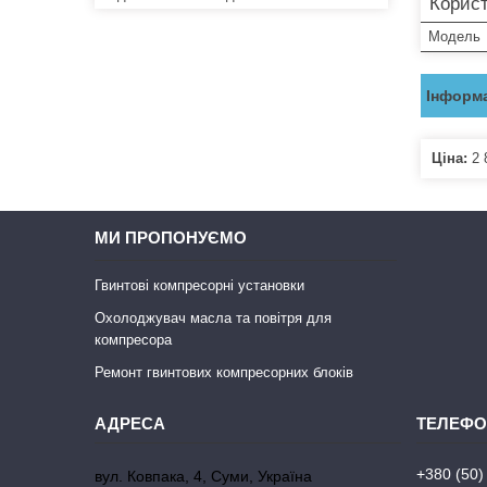
Корист
Мoдель
Інформа
Ціна:
2 
МИ ПРОПОНУЄМО
Гвинтові компресорні установки
Охолоджувач масла та повітря для
компресора
Ремонт гвинтових компресорних блоків
+380 (50)
вул. Ковпака, 4, Суми, Україна