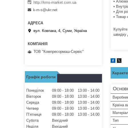
• Алюмі
http://kms-market.com.ua
• Внутр
k-m-s@ukr.net
• Для ро
• Товар
Купуйте 
вул. Ковпака, 4, Суми, Україна
швидку 
ТОВ "Компресормаш-Сервіс"
Характ
Графік роботи
Основн
Понеділок
09:00
18:00
13:00
14:00
Вівторок
09:00
18:00
13:00
14:00
Виробни
Середа
09:00
18:00
13:00
14:00
Країна в
Четвер
09:00
18:00
13:00
14:00
Матеріа
Пʼятниця
09:00
18:00
13:00
14:00
Субота
Вихідний
Тип
Неділя
Вихідний