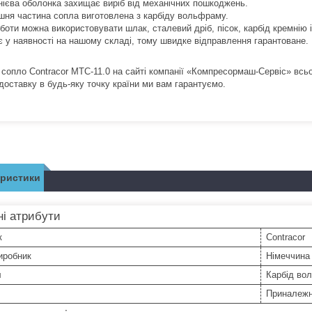
нієва оболонка захищає виріб від механічних пошкоджень.
ішня частина сопла виготовлена з карбіду вольфраму.
боти можна використовувати шлак, сталевий дріб, пісок, карбід кремнію і
 є у наявності на нашому складі, тому швидке відправлення гарантоване.
сопло Contracor MTC-11.0 на сайті компанії «Компресормаш-Сервіс» всьог
доставку в будь-яку точку країни ми вам гарантуємо.
еристики
і атрибути
к
Contracor
иробник
Німеччина
л
Карбід во
Приналежн