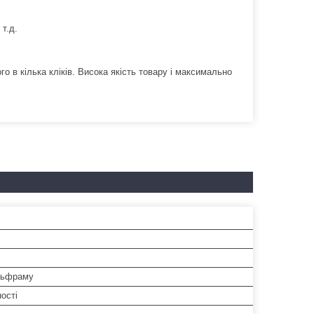
 т.д.
о в кілька кліків. Висока якість товару і максимально
льфраму
ості