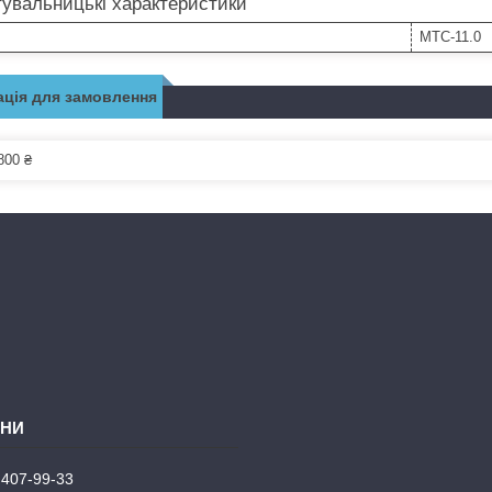
увальницькі характеристики
MTC-11.0
ція для замовлення
800 ₴
 407-99-33