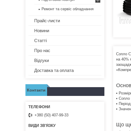
Ремонт та сервіс обладнання
Прайс-листи
Новини
Статті
Про нас
Сопло C
на 40% 
Відгуки
заощадж
«Компре
Доставка та оплата
Основ
Контакти
• Розмір
• Сопло
• Періо
• Значен
+380 (50) 407-99-33
Що ще