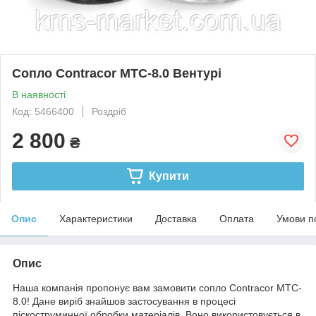
Сопло Contracor MTC-8.0 Вентурі
В наявності
Код: 5466400
Роздріб
2 800
₴
Купити
Опис
Характеристики
Доставка
Оплата
Умови п
Опис
Наша компанія пропонує вам замовити сопло Contracor MTC-
8.0! Дане виріб знайшов застосування в процесі
піскоструминної обробки матеріалів. Воно використовується в