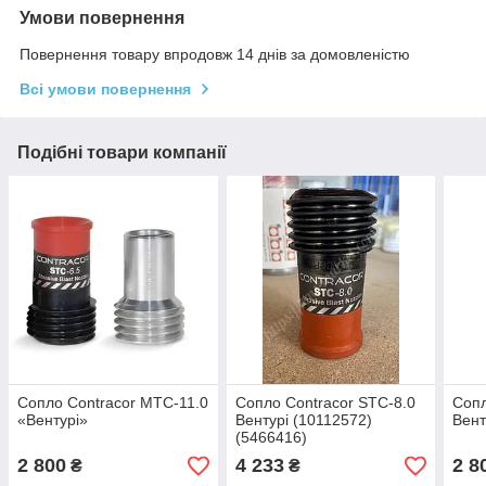
Умови повернення
Повернення товару впродовж 14 днів за домовленістю
Всі умови повернення
Подібні товари компанії
Сопло Contracor MTC-11.0
Сопло Contracor STC-8.0
Сопл
«Вентурі»
Вентурі (10112572)
Вент
(5466416)
2 800
4 233
2 8
₴
₴