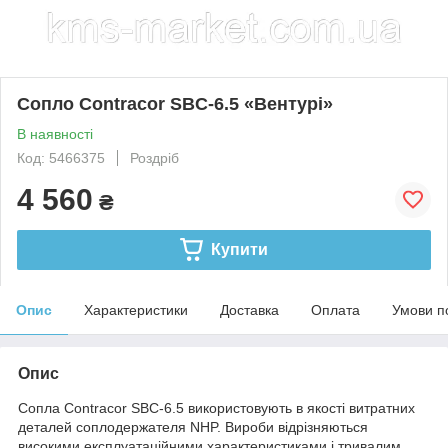
Сопло Contracor SBC-6.5 «Вентурі»
В наявності
Код: 5466375
Роздріб
4 560
₴
Купити
Опис
Характеристики
Доставка
Оплата
Умови п
Опис
Сопла Contracor SBC-6.5 використовують в якості витратних
деталей соплодержателя NHP. Вироби відрізняються
високими експлуатаційними характеристиками і тривалим