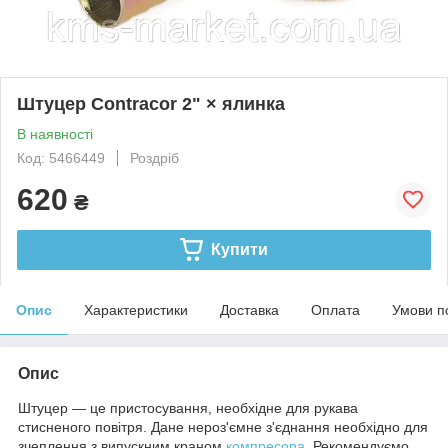
Штуцер Contracor 2" × ялинка
В наявності
Код: 5466449
Роздріб
620
₴
Купити
Опис
Характеристики
Доставка
Оплата
Умови п
Опис
Штуцер — це пристосування, необхідне для рукава
стисненого повітря. Дане нероз'ємне з'єднання необхідно для
зчеплення з випускним краном
компресора
. Рекомендуємо