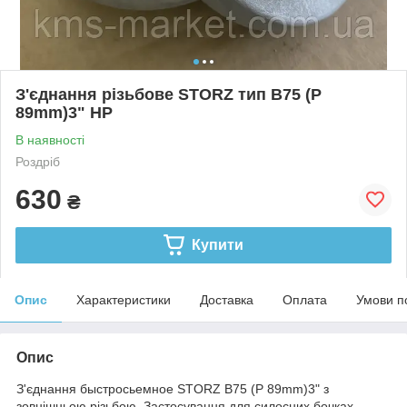
З'єднання різьбове STORZ тип В75 (Р
89mm)3" НР
В наявності
Роздріб
630
₴
Купити
Опис
Характеристики
Доставка
Оплата
Умови п
Опис
З'єднання быстросьемное STORZ В75 (Р 89mm)3" з
зовнішньою різьбою. Застосування для силосних бочках,