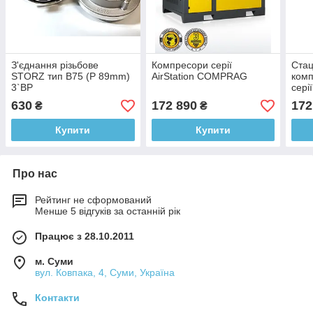
З'єднання різьбове
Компресори серії
Стац
STORZ тип В75 (Р 89mm)
AirStation COMPRAG
комп
3`ВР
серії
630
172 890
172
₴
₴
Купити
Купити
Про нас
Рейтинг не сформований
Менше 5 відгуків за останній рік
Працює з 28.10.2011
м. Суми
вул. Ковпака, 4, Суми, Україна
Контакти