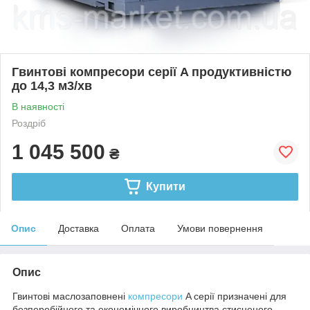
Гвинтові компресори серії A продуктивністю
до 14,3 м3/хв
В наявності
Роздріб
1 045 500
₴
Купити
Опис
Доставка
Оплата
Умови повернення
Опис
Гвинтові маслозаповнені
компресори
A серії призначені для
безперебійного та економічного виробництва стисненого