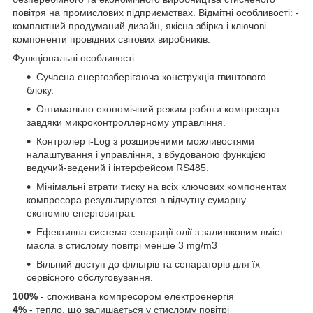
повітря на промислових підприємствах. Відмітні особливості: -
компактний продуманий дизайн, якісна збірка і ключові
компоненти провідних світових виробників.
Функціональні особливості
Сучасна енергозберігаюча конструкція гвинтового
блоку.
Оптимально економічний режим роботи компресора
завдяки микроконтроллерному управління.
Контролер i-Log з розширеними можливостями
налаштування і управління, з вбудованою функцією
ведучий-ведений і інтерфейсом RS485.
Мінімальні втрати тиску на всіх ключових компонентах
компресора результируются в відчутну сумарну
економію енерговитрат.
Ефективна система сепарації олії з залишковим вміст
масла в стислому повітрі менше 3 mg/m
3
Вільний доступ до фільтрів та сепараторів для їх
сервісного обслуговування.
100%
- споживана компресором електроенергія
4%
- тепло, що залишається у стислому повітрі