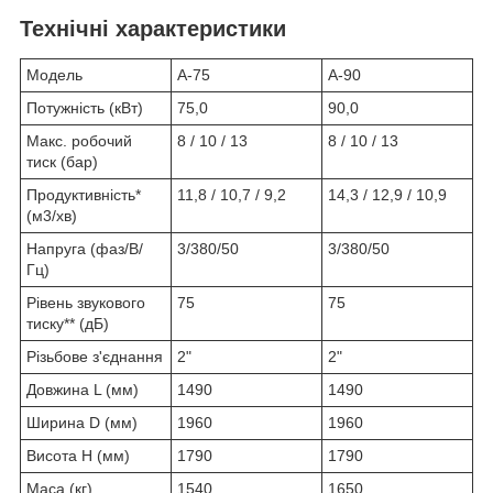
Технічні характеристики
Модель
A-75
A-90
Потужність (кВт)
75,0
90,0
Макс. робочий
8 / 10 / 13
8 / 10 / 13
тиск (бар)
Продуктивність*
11,8 / 10,7 / 9,2
14,3 / 12,9 / 10,9
(м3/хв)
Напруга (фаз/В/
3/380/50
3/380/50
Гц)
Рівень звукового
75
75
тиску** (дБ)
Різьбове з'єднання
2"
2"
Довжина L (мм)
1490
1490
Ширина D (мм)
1960
1960
Висота H (мм)
1790
1790
Маса (кг)
1540
1650