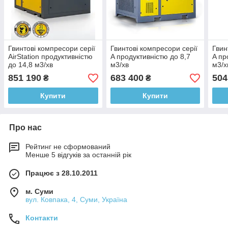
Гвинтові компресори серії
Гвинтові компресори серії
Гвин
AirStation продуктивністю
A продуктивністю до 8,7
A пр
до 14,8 м3/хв
м3/хв
м3/х
вбу
851 190
683 400
504
₴
₴
Купити
Купити
Про нас
Рейтинг не сформований
Менше 5 відгуків за останній рік
Працює з 28.10.2011
м. Суми
вул. Ковпака, 4, Суми, Україна
Контакти