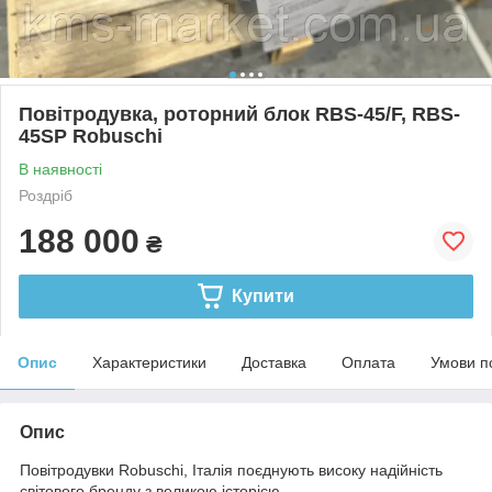
Повітродувка, роторний блок RBS-45/F, RBS-
45SP Robuschi
В наявності
Роздріб
188 000
₴
Купити
Опис
Характеристики
Доставка
Оплата
Умови п
Опис
Повітродувки Robuschi, Італія поєднують високу надійність
світового бренду з великою історією.