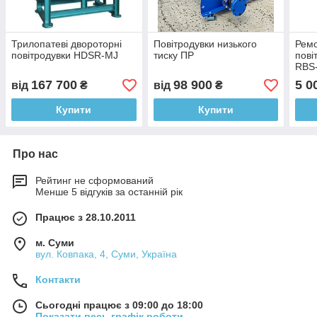
Трилопатеві двороторні
Повітродувки низького
Ремо
повітродувки HDSR-MJ
тиску ПР
пові
RBS
167 700
98 900
5 0
від
₴
від
₴
Купити
Купити
Про нас
Рейтинг не сформований
Менше 5 відгуків за останній рік
Працює з 28.10.2011
м. Суми
вул. Ковпака, 4, Суми, Україна
Контакти
Сьогодні працює з 09:00 до 18:00
Показати весь графік роботи