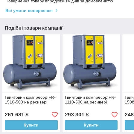
Повернення товару впродовж 14 днів за домовленістю
Всі умови повернення
Подібні товари компанії
Гвинтовий компресор FR-
Гвинтовий компресор FR-
Гвин
1510-500 на ресивері
1110-500 на ресивері
1508
261 681
293 301
248
₴
₴
Купити
Купити