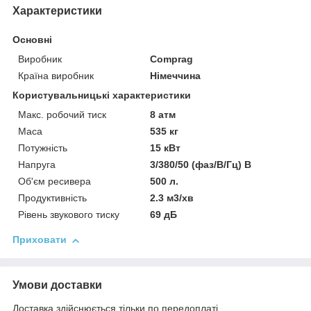
Характеристики
Основні
Виробник
Comprag
Країна виробник
Німеччина
Користувальницькі характеристики
Макс. робочий тиск
8 атм
Маса
535 кг
Потужність
15 кВт
Напруга
3/380/50 (фаз/В/Гц) В
Об'єм ресивера
500 л.
Продуктивність
2.3 м3/хв
Рівень звукового тиску
69 дБ
Приховати
Умови доставки
Доставка здійснюється тільки по передоплаті.