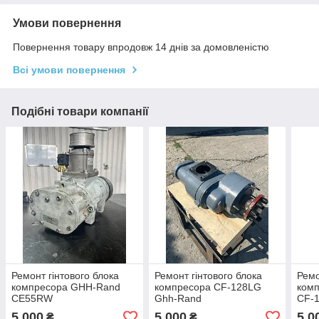
Умови повернення
Повернення товару впродовж 14 днів за домовленістю
Всі умови повернення
Подібні товари компанії
Ремонт гінтового блока
Ремонт гінтового блока
Ремо
компресора GHH-Rand
компресора CF-128LG
ком
CE55RW
Ghh-Rand
CF-
5 000
5 000
5 0
₴
₴