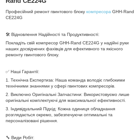
Rand CE224G
Професійний ремонт гвинтового блоку
компресора
GHH-Rand
CE224G
🛠️ Відновлення Надійності та Продуктивності:
Покладіть свій компресор GHH-Rand CE224G у надійні руки
наших досвідчених фахівців для ефективного та якісного
ремонту гвинтового блоку.
✅ Наші Гарантії:
1. Технічна Експертиза: Наша команда володіє глибокими
технічними знаннями у сфері гвинтових компресорів.
2. Виключно Оригінальні Запчастини: Використовуємо лише
оригінальні комплектуючі для максимальної ефективності.
3. Індивідуальний Підхід: Кожна одиниця обладнання
розглядається окремо, забезпечуючи оптимальні та
персоналізовані рішення.
🔧 Види Робіт: