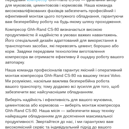
для муковозів, цементовозів і кормовозів. Наша команда
висококваліфікованих фахівців забезпечить професійний і
ефективний монтаж цього потужного обладнання, гарантуючи
вам безперебійну роботу на будь-якому шляху проходження.
Компресор Ghh-Rand CS-80 визначається високою
продуктивністю й надійністю в умовах важких навантажень.
Його спеціальний дизайн адаптований для використання в
транспортних засобах, які перевозять цемент, борошно або
корм. Завдяки передовим технологіям виготовлення
компресора ви отримаєте ефективну й ощадну роботу вашого
автопарку.
Наша команда професіоналів гарантує якісний і оперативний
монтаж компресора Ghh-Rand CS-80 на вашому тягачі Volvo.
Ми розуміємо, наскільки важлива безперебійна робота
вашого транспорту, тому додаємо всі зусилля для того, щоб
забезпечити вас найсучаснішим обладнанням.
Виберіть надійність і ефективність для вашого мучовина,
цементовоза або кормовоза — виберіть монтаж компресора
Ghh-Rand CS-80. Наша місія — забезпечити вашу техніку
найкращим обладнанням для досягнення максимальної
продуктивності. Звертайтеся до нас, і ми гарантуємо вам
високоякісний сервіс та індивідуальний підхід до вашого