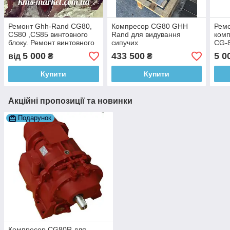
Ремонт Ghh-Rand CG80,
Компресор CG80 GHH
Ремо
CS80 ,CS85 винтовного
Rand для видування
ком
блоку. Ремонт винтовного
сипучих
CG-
блоку
5 000
433 500
5 0
від
₴
₴
Купити
Купити
Акційні пропозиції та новинки
Подарунок
Компресор CG80R для