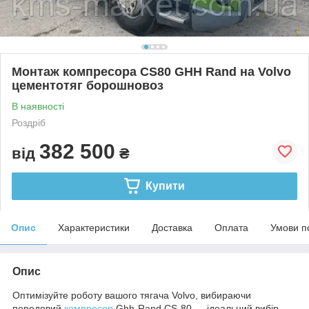
Монтаж компресора CS80 GHH Rand на Volvo
цементотяг борошновоз
В наявності
Роздріб
382 500
від
₴
Купити
Опис
Характеристики
Доставка
Оплата
Умови п
Опис
Оптимізуйте роботу вашого тягача Volvo, вибираючи
передовий
компресор
Ghh-Rand CS-80 — ідеальний вибір