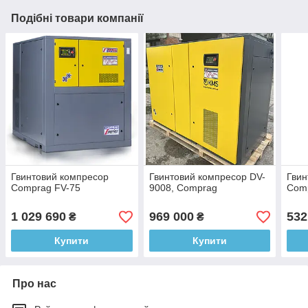
Подібні товари компанії
Гвинтовий компресор
Гвинтовий компресор DV-
Гвин
Comprag FV-75
9008, Comprag
Com
1 029 690
969 000
532
₴
₴
Купити
Купити
Про нас