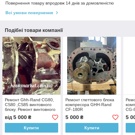
Повернення товару впродовж 14 днів за домовленістю
Всі умови повернення
Подібні товари компанії
Ремонт Ghh-Rand CG80,
Ремонт глеттового блока
Ремо
CS80 ,CS85 винтовного
компресора GHH-Rand
ком
блоку. Ремонт винтовного
CF-180R
CG-
блоку
5 000
5 000
5 0
від
₴
₴
Купити
Купити