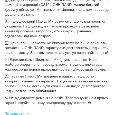
ремонті компресорів CS104 GHH RAND, маючи багатий
досвід у цій галузі. Ми знаємо, як відновити ваш компресор до
ідеального стану.
2️⃣ Індивідуальний Підхід: Ми розуміємо, що кожна поломка
унікальна. Наші досвідчені техніки проведуть ретельний
аналіз проблеми і запропонують найкращі рішення,
адаптовані під ваші потреби.
3️⃣ Оригінальні Запчастини: Використовуємо лише оригінальні
запчастини GHH RAND, гарантуючи довговічність і надійність
після ремонту. Ваш компресор заслуговує лише найкращого!
4️⃣ Ефективність і Швидкість: Ми цінуємо ваш час. Наші
майстри оперативно проведуть ремонт, відновлюючи ваш
компресор до повної працездатності в найкоротший термін.
5️⃣ Гарантія Якості: Ми впевнені в наших спеціалістах і
використовуваних матеріалах. Надаємо гарантію на виконані
роботи, щоб ви могли бути спокійними щодо довгострокової
надійності вашого обладнання.
📞 Не відкладайте ремонт на потім! Телефонуйте нам прямо
зараз і надайте вашому компресору друге життя! 🌐
Приховати