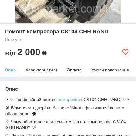
Ремонт компресора CS104 GHH RAND
Послуга
2 000
від
₴
Опис
Характеристики
Оплата
Умови повернення
Опис
🔧✨ Професійний ремонт
компресора
CS104 GHH RAND! ✨🔧
🛠️ Відчиняємо двері до безперебійної ефективності вашого
обладнання! 🌪️
💡 Чому обрати нас для ремонту вашого компресора CS104
GHH RAND? 💡
1️⃣ Досвід і Професіоналізм: Наша команда спеціалізується на