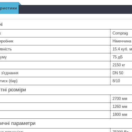
еристики
ні
к
Comprag
иробник
Німеччина
вність
15.4 куб. м
шуму
75 дБ
2150 кг
 з'єднання
DN 50
тиск (бар)
8/10
тні розміри
2700 мм
1260 мм
1800 мм
ичні параметри