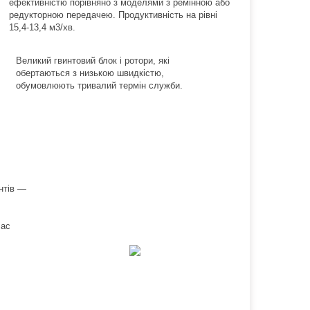
ефективністю порівняно з моделями з ремінною або
редукторною передачею. Продуктивність на рівні
15,4-13,4 м3/хв.
Великий гвинтовий блок і ротори, які
обертаються з низькою швидкістю,
обумовлюють тривалий термін служби.
нтів —
час