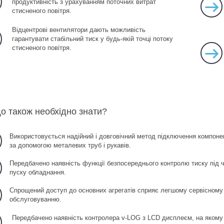
продуктивність з урахуванням поточних витрат
стисненого повітря.
Відцентрові вентилятори дають можливість
гарантувати стабільний тиск у будь-якій точці потоку
стисненого повітря.
о також необхідно знати?
Використовується надійний і довговічний метод підключення компоне
за допомогою металевих труб і рукавів.
Передбачено наявність функції безпосереднього контролю тиску під 
пуску обладнання.
Спрощений доступ до основних агрегатів сприяє легшому сервісному
обслуговуванню.
Передбачено наявність контролера v-LOG з LCD дисплеєм, на якому