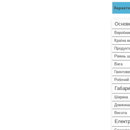
Характ
Основ
Виробни
Країна в
Продукти
Рівень 
Вага
Гвинтове
Робочий 
Габари
Ширина
Довжина
Висота
Електр