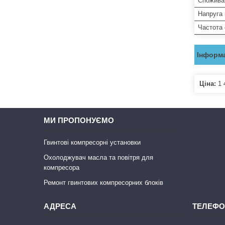
Спожива
Напруга
Частота
Інформа
Ціна:
1 
МИ ПРОПОНУЄМО
Гвинтові компресорні установки
Охолоджувач масла та повітря для
компресора
Ремонт гвинтових компресорних блоків