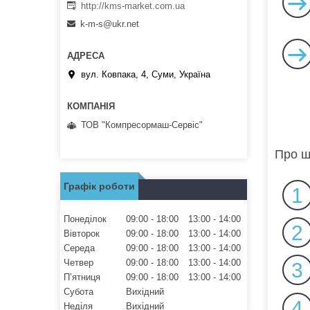
http://kms-market.com.ua
k-m-s@ukr.net
вул. Ковпака, 4, Суми, Україна
ТОВ "Компресормаш-Сервіс"
Про щ
Графік роботи
1
Понеділок
09:00
18:00
13:00
14:00
2
Вівторок
09:00
18:00
13:00
14:00
Середа
09:00
18:00
13:00
14:00
Четвер
09:00
18:00
13:00
14:00
3
Пʼятниця
09:00
18:00
13:00
14:00
Субота
Вихідний
4
Неділя
Вихідний