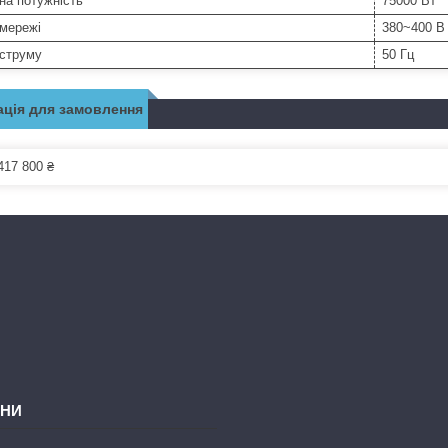
на потужність
75000 Вт
 мережі
380~400 В
 струму
50 Гц
ція для замовлення
417 800 ₴