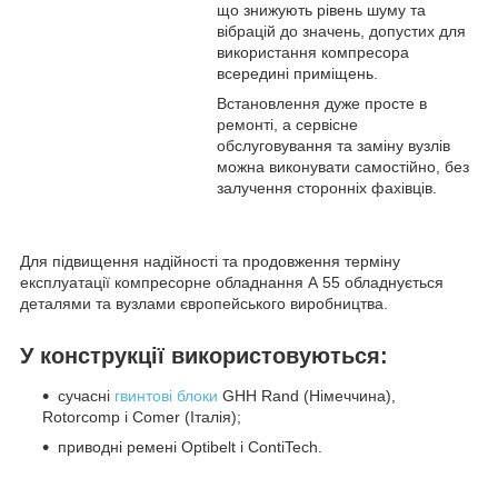
що знижують рівень шуму та
вібрацій до значень, допустих для
використання компресора
всередині приміщень.
Встановлення дуже просте в
ремонті, а сервісне
обслуговування та заміну вузлів
можна виконувати самостійно, без
залучення сторонніх фахівців.
Для підвищення надійності та продовження терміну
експлуатації компресорне обладнання А 55 обладнується
деталями та вузлами європейського виробництва.
У конструкції використовуються:
сучасні
гвинтові блоки
GHH Rand (Німеччина),
Rotorcomp і Comer (Італія);
приводні ремені Optibelt і ContiTech.