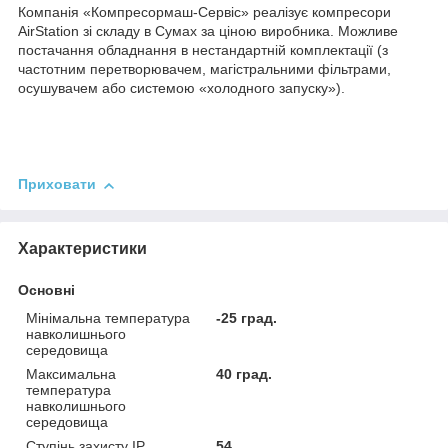
Компанія «Компресормаш-Сервіс»
реалізує компресори
AirStation зі складу в Сумах за ціною виробника. Можливе
постачання обладнання в нестандартній комплектації (з
частотним перетворювачем, магістральними фільтрами,
осушувачем або системою «холодного запуску»).
Приховати
Характеристики
Основні
Мінімальна температура
-25 град.
навколишнього
середовища
Максимальна
40 град.
температура
навколишнього
середовища
Ступінь захисту IP
54