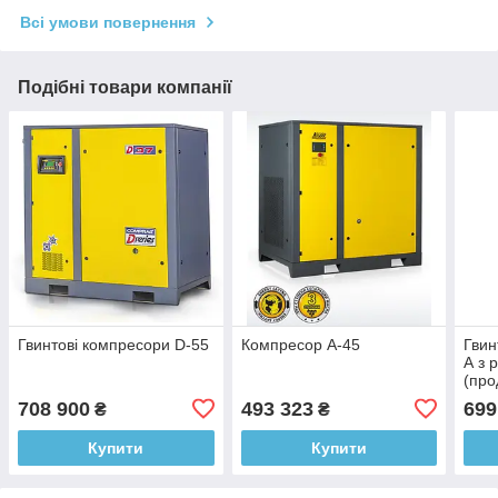
Всі умови повернення
Подібні товари компанії
Гвинтові компресори D-55
Компресор А-45
Гвин
А з 
(про
хв)
708 900
493 323
699
₴
₴
Купити
Купити