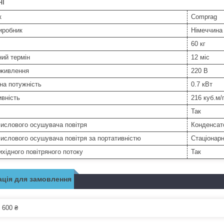
ні
к
Comprag
иробник
Німеччина
60 кг
ний термін
12 міс
 живлення
220 В
на потужність
0.7 кВт
вність
216 куб.м/
Так
ислового осушувача повітря
Конденсат
ислового осушувача повітря за портативністю
Стаціонар
ихідного повітряного потоку
Так
ція для замовлення
 600 ₴