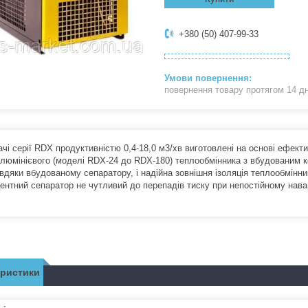
+380 (50) 407-99-33
повернення товару протягом 14 д
чі серії RDX продуктивністю 0,4-18,0 м3/хв виготовлені на основі ефект
алюмінієвого (моделі RDX-24 до RDX-180) теплообмінника з вбудованим 
авдяки вбудованому сепаратору, і надійна зовнішня ізоляція теплообмінн
ентний сепаратор не чутливий до перепадів тиску при непостійному нава
еристики