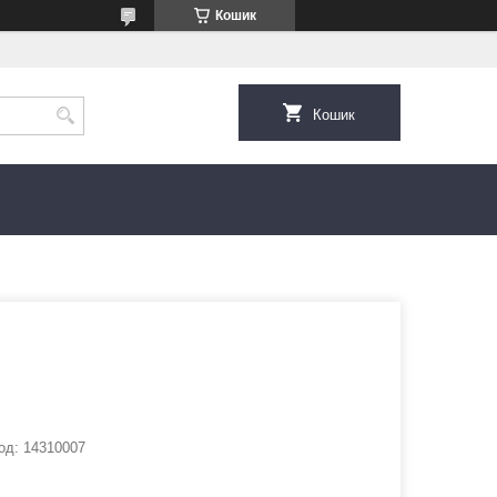
Кошик
Кошик
од:
14310007