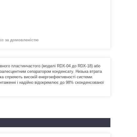
нів
за домовленістю
ивного пластинчастого (моделі RDX-04 до RDX-18) або
коалесцентним сепаратором конденсату. Низька втрата
ика сприяють високій енергоефективності системи.
нтаженні і надійно відокремлює до 98% сконденсованої