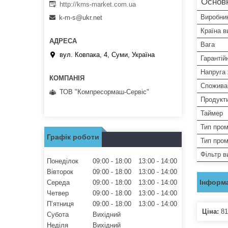
Основ
http://kms-market.com.ua
Виробни
k-m-s@ukr.net
Країна в
Вага
вул. Ковпака, 4, Суми, Україна
Гарантій
Напруга
Спожива
ТОВ "Компресормаш-Сервіс"
Продукти
Таймер
Тип пром
Графік роботи
Тип пром
Фільтр в
Понеділок
09:00
18:00
13:00
14:00
Вівторок
09:00
18:00
13:00
14:00
Інформа
Середа
09:00
18:00
13:00
14:00
Четвер
09:00
18:00
13:00
14:00
Пʼятниця
09:00
18:00
13:00
14:00
Ціна:
81
Субота
Вихідний
Неділя
Вихідний