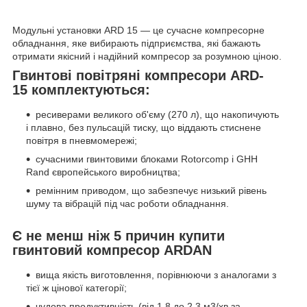
Модульні установки ARD 15 — це сучасне компресорне
обладнання, яке вибирають підприємства, які бажають
отримати якісний і надійний компресор за розумною ціною.
Гвинтові повітряні компресори ARD-
15 комплектуються:
ресиверами великого об'єму (270 л), що накопичують
і плавно, без пульсацій тиску, що віддають стиснене
повітря в пневмомережі;
сучасними гвинтовими блоками Rotorcomp і GHH
Rand європейського виробництва;
ремінним приводом, що забезпечує низький рівень
шуму та вібрацій під час роботи обладнання.
Є не менш ніж 5 причин купити
гвинтовий компресор ARDAN
вища якість виготовлення, порівнюючи з аналогами з
тієї ж цінової категорії;
чудова продуктивність (від 1,8 до 2,3 м3/хв за