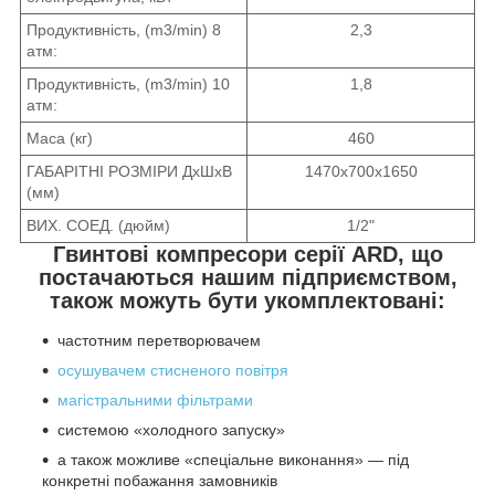
Продуктивність, (m3/min) 8
2,3
атм:
Продуктивність, (m3/min) 10
1,8
атм:
Маса (кг)
460
ГАБАРІТНІ РОЗМІРИ ДхШхВ
1470х700х1650
(мм)
ВИХ. СОЕД. (дюйм)
1/2"
Гвинтові компресори серії ARD, що
постачаються нашим підприємством,
також можуть бути укомплектовані:
частотним перетворювачем
осушувачем стисненого повітря
магістральними фільтрами
системою «холодного запуску»
а також можливе «спеціальне виконання» — під
конкретні побажання замовників