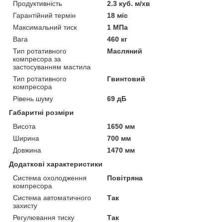
Продуктивність
2.3 куб. м/хв
Гарантійний термін
18 міс
Максимальний тиск
1 МПа
Вага
460 кг
Тип ротативного
Масляний
компресора за
застосуванням мастила
Тип ротативного
Гвинтовий
компресора
Рівень шуму
69 дБ
Габаритні розміри
Висота
1650 мм
Ширина
700 мм
Довжина
1470 мм
Додаткові характеристики
Система охолодження
Повітряна
компресора
Система автоматичного
Так
захисту
Регулювання тиску
Так