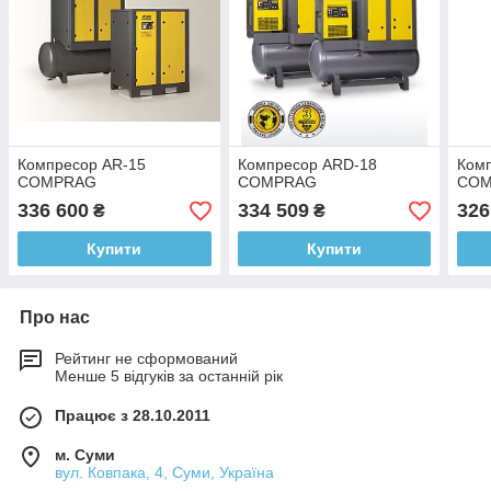
Компресор AR-15
Компресор ARD-18
Ком
COMPRAG
COMPRAG
CO
336 600
334 509
326
₴
₴
Купити
Купити
Про нас
Рейтинг не сформований
Менше 5 відгуків за останній рік
Працює з 28.10.2011
м. Суми
вул. Ковпака, 4, Суми, Україна