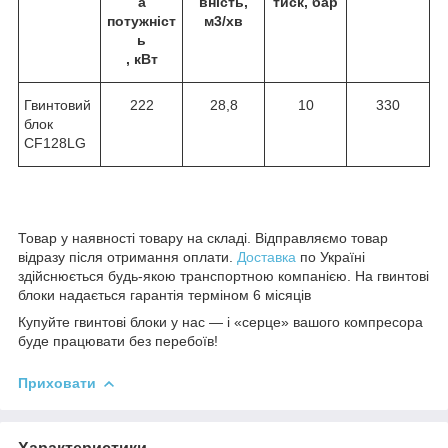
а
вність,
тиск, бар
потужніст
м
3
/хв
ь
, кВт
Гвинтовий
222
28,8
10
330
блок
CF128LG
Товар у наявності товару на складі. Відправляємо товар
відразу після отримання оплати.
Доставка
по Україні
здійснюється будь-якою транспортною компанією. На гвинтові
блоки надається гарантія терміном 6 місяців
Купуйте гвинтові блоки у нас — і «серце» вашого компресора
буде працювати без перебоїв!
Приховати