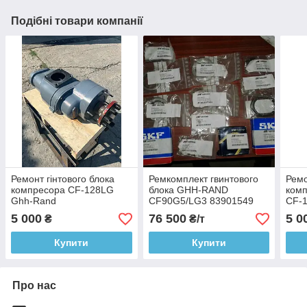
Подібні товари компанії
Ремонт гінтового блока
Ремкомплект гвинтового
Ремо
компресора CF-128LG
блока GHH-RAND
ком
Ghh-Rand
CF90G5/LG3 83901549
CF-
5 000
76 500
5 0
₴
₴/т
Купити
Купити
Про нас