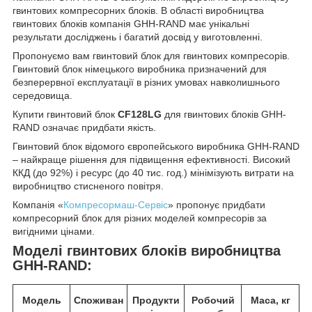
гвинтових компресорних блоків. В області виробництва
гвинтових блоків компанія GHH-RAND має унікальні
результати досліджень і багатий досвід у виготовленні.
Пропонуємо вам гвинтовий блок для гвинтових компресорів.
Гвинтовий блок німецького виробника призначений для
безперервної експлуатації в різних умовах навколишнього
середовища.
Купити гвинтовий блок
CF128LG
для гвинтових блоків GHH-
RAND означає придбати якість.
Гвинтовий блок відомого європейського виробника GHH-RAND
– найкраще рішення для підвищення ефективності. Високий
ККД (до 92%) і ресурс (до 40 тис. год.) мінімізують витрати на
виробництво стисненого повітря.
Компанія «
Компресормаш-Сервіс
» пропонує придбати
компресорний блок для різних моделей компресорів за
вигідними цінами.
Моделі гвинтових блоків виробництва
GHH-RAND:
Модель
Споживан
Продукти
Робочий
Маса, кг