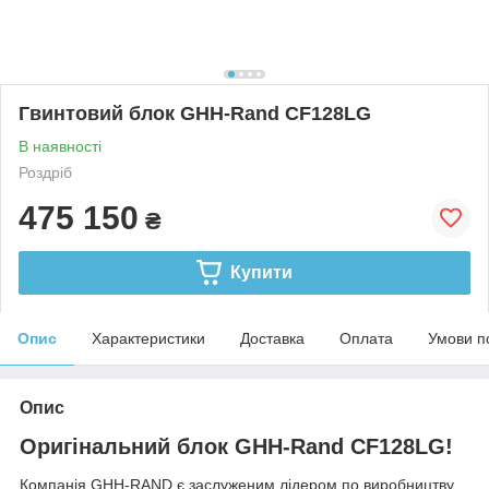
Гвинтовий блок GHH-Rand CF128LG
В наявності
Роздріб
475 150
₴
Купити
Опис
Характеристики
Доставка
Оплата
Умови п
Опис
Оригінальний блок GHH-Rand CF128LG!
Компанія GHH-RAND є заслуженим лідером по виробництву