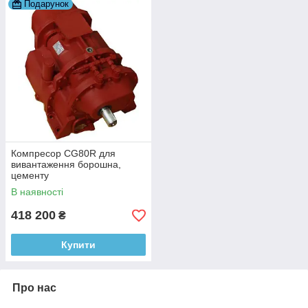
Подарунок
Компресор CG80R для
вивантаження борошна,
цементу
В наявності
418 200
₴
Купити
Про нас