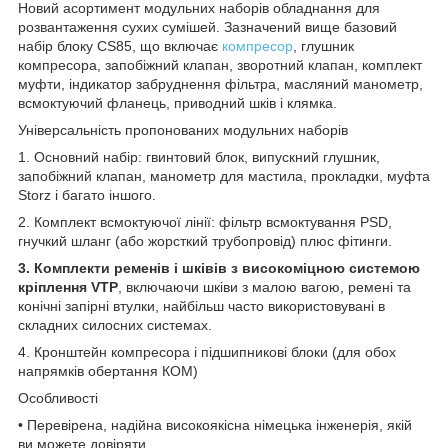
Новий асортимент модульних наборів обладнання для
розвантаження сухих сумішей. Зазначений вище базовий
набір блоку CS85, що включає
компресор
, глушник
компресора, запобіжний клапан, зворотний клапан, комплект
муфти, індикатор забруднення фільтра, масляний манометр,
всмоктуючий фланець, приводний шків і клямка.
Універсальність пропонованих модульних наборів
1. Основний набір: гвинтовий блок, випускний глушник,
запобіжний клапан, манометр для мастила, прокладки, муфта
Storz і багато іншого.
2. Комплект всмоктуючої лінії: фільтр всмоктування PSD,
гнучкий шланг (або жорсткий трубопровід) плюс фітинги.
3. Комплекти ременів і шківів з високоміцною системою
кріплення VTP
, включаючи шківи з малою вагою, ремені та
конічні запірні втулки, найбільш часто використовувані в
складних силосних системах.
4. Кронштейн компресора і підшипникові блоки (для обох
напрямків обертання КОМ)
Особливості
• Перевірена, надійна високоякісна німецька інженерія, якій
ви можете довіряти