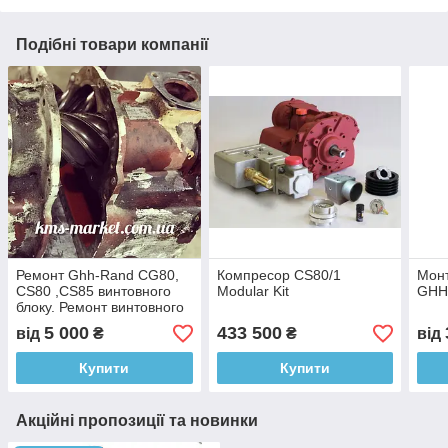
Подібні товари компанії
Ремонт Ghh-Rand CG80,
Компресор CS80/1
Мон
CS80 ,CS85 винтовного
Modular Kit
GHH 
блоку. Ремонт винтовного
блоку
5 000
433 500
від
₴
₴
від
Купити
Купити
Акційні пропозиції та новинки